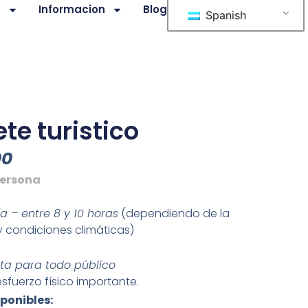
s
Informacion
Blog
Spanish
te turistico
00
persona
ía – entre 8 y 10 horas
(dependiendo de la
 condiciones climáticas)
pta para todo público
esfuerzo físico importante.
ponibles: