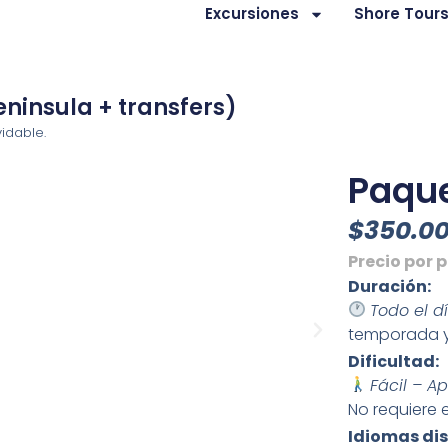
Excursiones
Shore Tour
eninsula + transfers)
idable.
Paque
$350.0
Precio por 
Duración:
Todo el d
temporada y
Dificultad:
Fácil – A
No requiere 
Idiomas dis