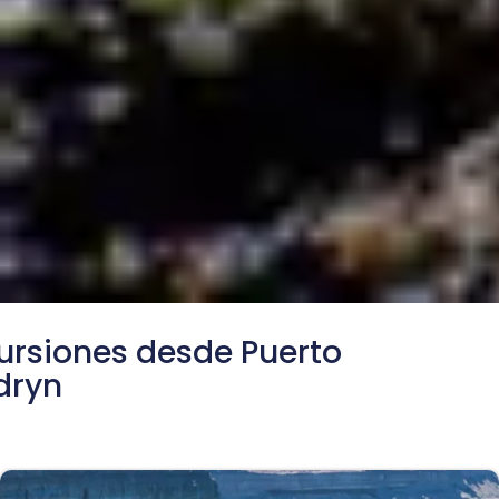
ursiones desde Puerto
dryn