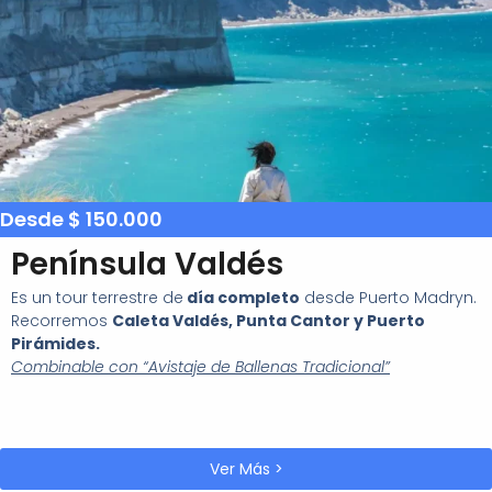
Desde $ 150.000
Península Valdés
Es un tour terrestre de
día completo
desde Puerto Madryn.
Recorremos
Caleta Valdés, Punta Cantor y Puerto
Pirámides.
Combinable con “Avistaje de Ballenas Tradicional”
Ver Más >